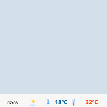
18ºC
32ºC
07/08