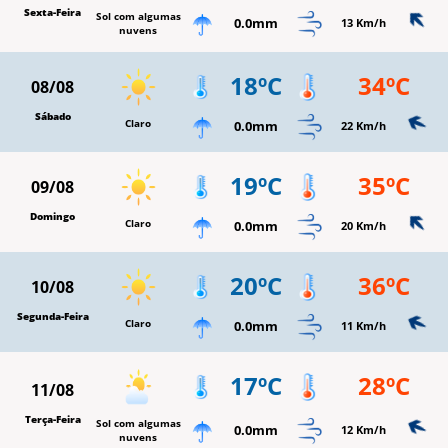
Sexta-Feira
Sol com algumas
0.0mm
13 Km/h
nuvens
18ºC
34ºC
08/08
Sábado
Claro
0.0mm
22 Km/h
19ºC
35ºC
09/08
Domingo
Claro
0.0mm
20 Km/h
20ºC
36ºC
10/08
Segunda-Feira
Claro
0.0mm
11 Km/h
17ºC
28ºC
11/08
Terça-Feira
Sol com algumas
0.0mm
12 Km/h
nuvens