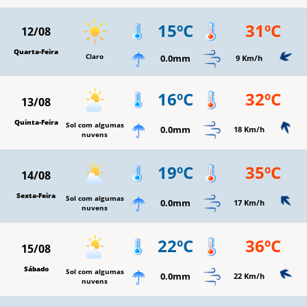
15ºC
31ºC
12/08
Quarta-Feira
Claro
0.0mm
9 Km/h
16ºC
32ºC
13/08
Quinta-Feira
Sol com algumas
0.0mm
18 Km/h
nuvens
19ºC
35ºC
14/08
Sexta-Feira
Sol com algumas
0.0mm
17 Km/h
nuvens
22ºC
36ºC
15/08
Sábado
Sol com algumas
0.0mm
22 Km/h
nuvens