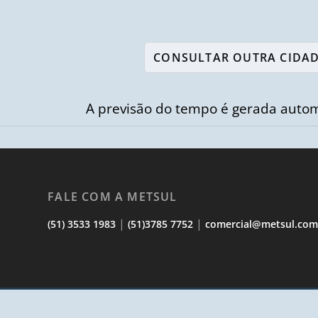
A previsão do tempo é gerada autom
FALE COM A METSUL
|
|
(51) 3533 1983
(51)3785 7752
comercial@metsul.co