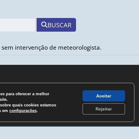
BUSCAR
 sem intervenção de meteorologista.
s para oferecer a melhor
Aceitar
ite.
sobre quais cookies estamos
Rejeitar
os em
configurações
.