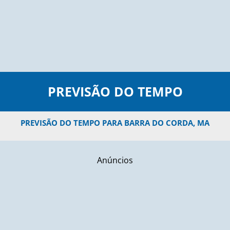
PREVISÃO DO TEMPO
PREVISÃO DO TEMPO PARA BARRA DO CORDA, MA
Anúncios