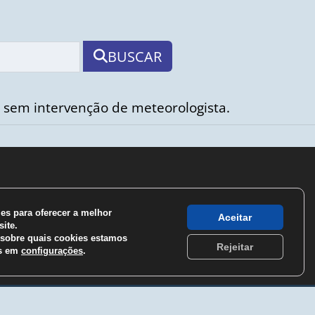
BUSCAR
 sem intervenção de meteorologista.
s para oferecer a melhor
Aceitar
ite.
sobre quais cookies estamos
Rejeitar
os em
configurações
.