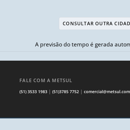
A previsão do tempo é gerada autom
FALE COM A METSUL
|
|
(51) 3533 1983
(51)3785 7752
comercial@metsul.co