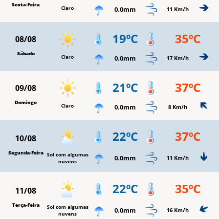
Sexta-Feira
Claro
0.0mm
11 Km/h
19ºC
35ºC
08/08
Sábado
Claro
0.0mm
17 Km/h
21ºC
37ºC
09/08
Domingo
Claro
0.0mm
8 Km/h
22ºC
37ºC
10/08
Segunda-Feira
Sol com algumas
0.0mm
11 Km/h
nuvens
22ºC
35ºC
11/08
Terça-Feira
Sol com algumas
0.0mm
16 Km/h
nuvens