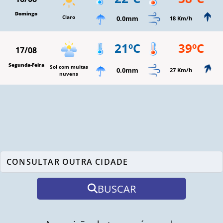
Domingo
Claro
0.0mm
18 Km/h
21ºC
39ºC
17/08
Segunda-Feira
Sol com muitas
0.0mm
27 Km/h
nuvens
BUSCAR