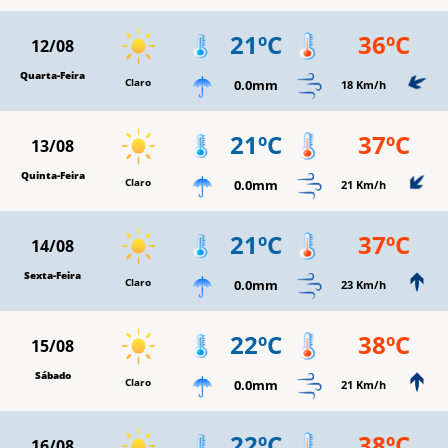
21ºC
36ºC
12/08
Quarta-Feira
Claro
0.0mm
18 Km/h
21ºC
37ºC
13/08
Quinta-Feira
Claro
0.0mm
21 Km/h
21ºC
37ºC
14/08
Sexta-Feira
Claro
0.0mm
23 Km/h
22ºC
38ºC
15/08
Sábado
Claro
0.0mm
21 Km/h
22ºC
38ºC
16/08