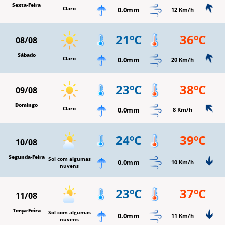
Sexta-Feira
Claro
0.0mm
12 Km/h
21ºC
36ºC
08/08
Sábado
Claro
0.0mm
20 Km/h
23ºC
38ºC
09/08
Domingo
Claro
0.0mm
8 Km/h
24ºC
39ºC
10/08
Segunda-Feira
Sol com algumas
0.0mm
10 Km/h
nuvens
23ºC
37ºC
11/08
Terça-Feira
Sol com algumas
0.0mm
11 Km/h
nuvens