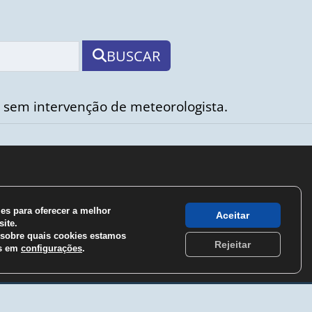
BUSCAR
 sem intervenção de meteorologista.
s para oferecer a melhor
Aceitar
ite.
sobre quais cookies estamos
Rejeitar
os em
configurações
.