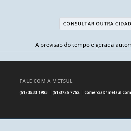
A previsão do tempo é gerada autom
FALE COM A METSUL
|
|
(51) 3533 1983
(51)3785 7752
comercial@metsul.co