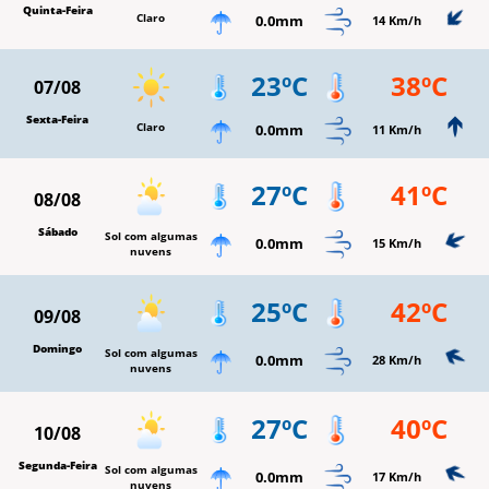
Quinta-Feira
Claro
0.0mm
14 Km/h
23ºC
38ºC
07/08
Sexta-Feira
Claro
0.0mm
11 Km/h
27ºC
41ºC
08/08
Sábado
Sol com algumas
0.0mm
15 Km/h
nuvens
25ºC
42ºC
09/08
Domingo
Sol com algumas
0.0mm
28 Km/h
nuvens
27ºC
40ºC
10/08
Segunda-Feira
Sol com algumas
0.0mm
17 Km/h
nuvens