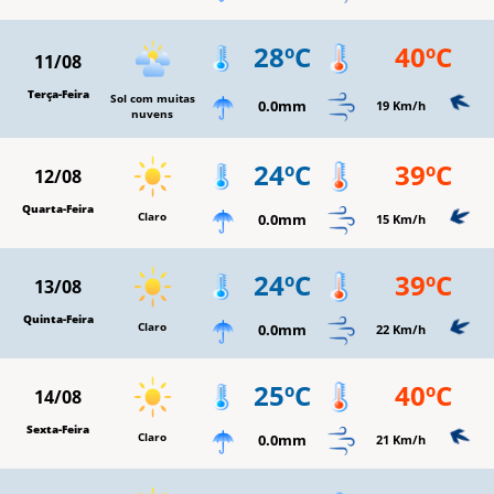
28ºC
40ºC
11/08
Terça-Feira
Sol com muitas
0.0mm
19 Km/h
nuvens
24ºC
39ºC
12/08
Quarta-Feira
Claro
0.0mm
15 Km/h
24ºC
39ºC
13/08
Quinta-Feira
Claro
0.0mm
22 Km/h
25ºC
40ºC
14/08
Sexta-Feira
Claro
0.0mm
21 Km/h