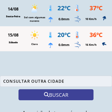
22ºC
37ºC
14/08
Sexta-Feira
Sol com algumas
0.0mm
10 Km/h
nuvens
20ºC
36ºC
15/08
Sábado
Claro
0.0mm
16 Km/h
BUSCAR