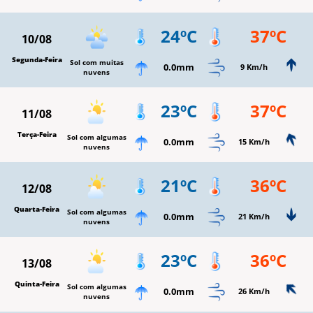
24ºC
37ºC
10/08
Segunda-Feira
Sol com muitas
0.0mm
9 Km/h
nuvens
23ºC
37ºC
11/08
Terça-Feira
Sol com algumas
0.0mm
15 Km/h
nuvens
21ºC
36ºC
12/08
Quarta-Feira
Sol com algumas
0.0mm
21 Km/h
nuvens
23ºC
36ºC
13/08
Quinta-Feira
Sol com algumas
0.0mm
26 Km/h
nuvens