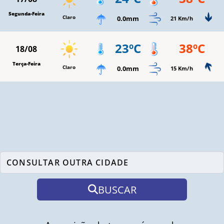
Segunda-Feira
Claro
0.0mm
21 Km/h
23ºC
38ºC
18/08
Terça-Feira
Claro
0.0mm
15 Km/h
BUSCAR