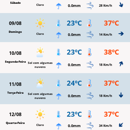
Sábado
Claro
0.0mm
28 Km/h
23ºC
37ºC
09/08
Domingo
Claro
0.0mm
14 Km/h
23ºC
38ºC
10/08
Segunda-Feira
Sol com algumas
0.0mm
18 Km/h
nuvens
24ºC
37ºC
11/08
Terça-Feira
Sol com algumas
0.0mm
18 Km/h
nuvens
23ºC
37ºC
12/08
Quarta-Feira
Claro
0.0mm
34 Km/h