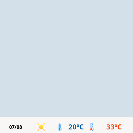
20ºC
33ºC
07/08