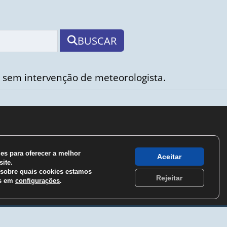
BUSCAR
 sem intervenção de meteorologista.
s para oferecer a melhor
Aceitar
ite.
sobre quais cookies estamos
Rejeitar
os em
configurações
.