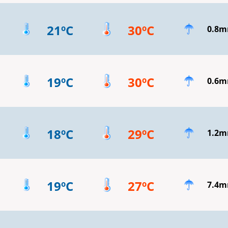
21ºC
30ºC
0.8
19ºC
30ºC
0.6
18ºC
29ºC
1.2
19ºC
27ºC
7.4