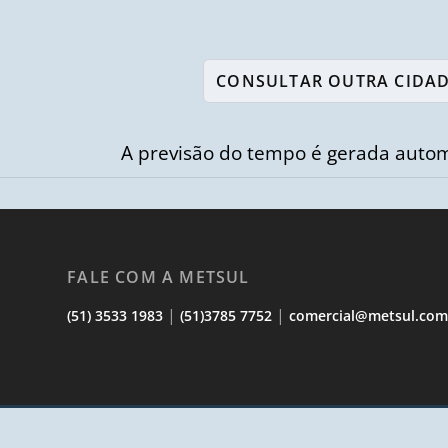
A previsão do tempo é gerada autom
FALE COM A METSUL
|
|
(51) 3533 1983
(51)3785 7752
comercial@metsul.co