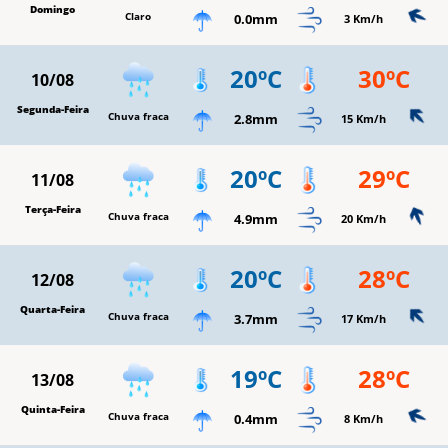
Domingo
Claro
0.0mm
3 Km/h
20ºC
30ºC
10/08
Segunda-Feira
Chuva fraca
2.8mm
15 Km/h
20ºC
29ºC
11/08
Terça-Feira
Chuva fraca
4.9mm
20 Km/h
20ºC
28ºC
12/08
Quarta-Feira
Chuva fraca
3.7mm
17 Km/h
19ºC
28ºC
13/08
Quinta-Feira
Chuva fraca
0.4mm
8 Km/h