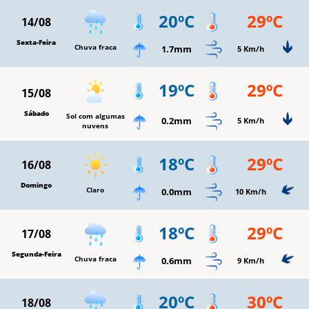
20ºC
29ºC
14/08
Sexta-Feira
Chuva fraca
1.7mm
5 Km/h
19ºC
29ºC
15/08
Sábado
Sol com algumas
0.2mm
5 Km/h
nuvens
18ºC
29ºC
16/08
Domingo
Claro
0.0mm
10 Km/h
18ºC
29ºC
17/08
Segunda-Feira
Chuva fraca
0.6mm
9 Km/h
20ºC
30ºC
18/08