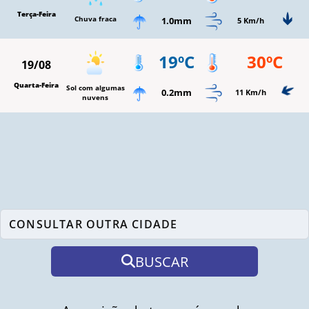
Terça-Feira
Chuva fraca
1.0mm
5 Km/h
19ºC
30ºC
19/08
Quarta-Feira
Sol com algumas
0.2mm
11 Km/h
nuvens
BUSCAR