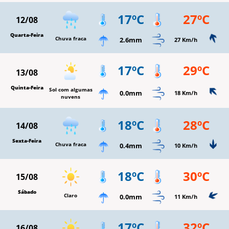
17ºC
27ºC
12/08
Quarta-Feira
Chuva fraca
2.6mm
27 Km/h
17ºC
29ºC
13/08
Quinta-Feira
Sol com algumas
0.0mm
18 Km/h
nuvens
18ºC
28ºC
14/08
Sexta-Feira
Chuva fraca
0.4mm
10 Km/h
18ºC
30ºC
15/08
Sábado
Claro
0.0mm
11 Km/h
17ºC
32ºC
16/08