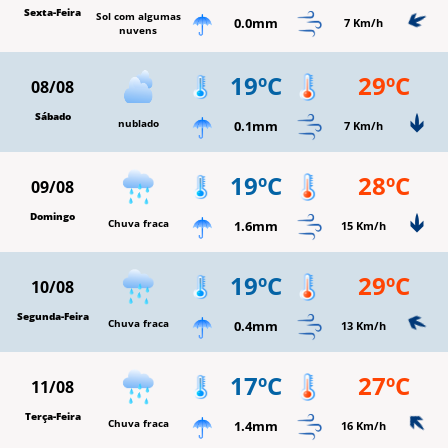
Sexta-Feira
Sol com algumas
0.0mm
7 Km/h
nuvens
19ºC
29ºC
08/08
Sábado
nublado
0.1mm
7 Km/h
19ºC
28ºC
09/08
Domingo
Chuva fraca
1.6mm
15 Km/h
19ºC
29ºC
10/08
Segunda-Feira
Chuva fraca
0.4mm
13 Km/h
17ºC
27ºC
11/08
Terça-Feira
Chuva fraca
1.4mm
16 Km/h