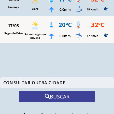
Domingo
Claro
0.0mm
19 Km/h
20ºC
32ºC
17/08
Segunda-Feira
Sol com algumas
0.0mm
17 Km/h
nuvens
BUSCAR