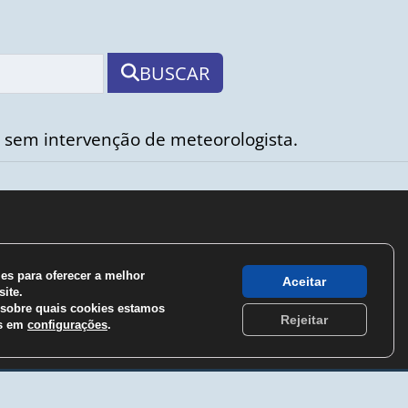
BUSCAR
 sem intervenção de meteorologista.
s para oferecer a melhor
Aceitar
ite.
sobre quais cookies estamos
Rejeitar
os em
configurações
.