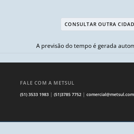
A previsão do tempo é gerada autom
FALE COM A METSUL
|
|
(51) 3533 1983
(51)3785 7752
comercial@metsul.co