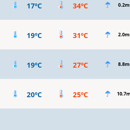
17ºC
34ºC
0.2
19ºC
31ºC
2.0
19ºC
27ºC
8.8
20ºC
25ºC
10.7