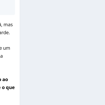
ã, mas
arde.
ce um
da
o ao
e o que