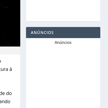
ANÚNCIOS
Anúncios
o
tura à
de do
uando