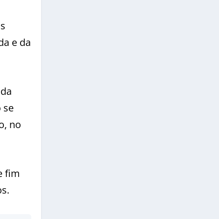
os
da e da
 da
 se
o, no
e fim
s.