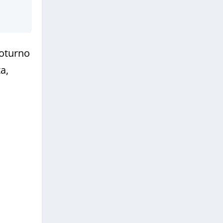
noturno
a,