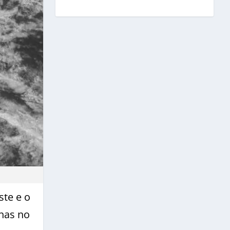
te e o
chas no