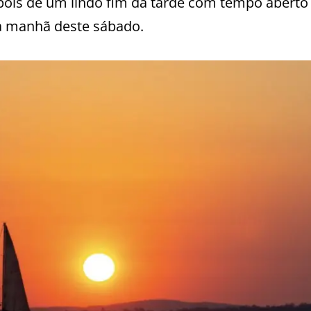
pois de um lindo fim da tarde com tempo aberto
na manhã deste sábado.