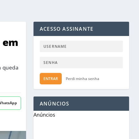
ACESSO ASSINANTE
s em
m queda
ENTRAR
Perdi minha senha
 WhatsApp
ANÚNCIOS
Anúncios