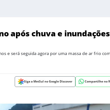
erno após chuva e inundaçõe
rnos e será seguida agora por uma massa de ar frio co
Siga a MetSul no Google Discover
Compartilhe no