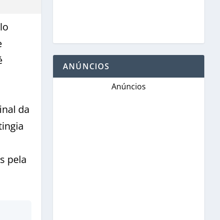
lo
e
é
ANÚNCIOS
Anúncios
inal da
tingia
s
s pela