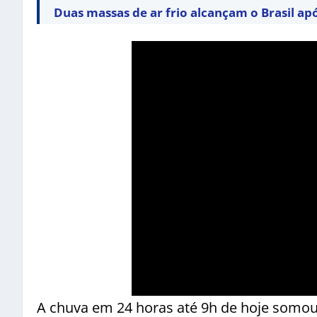
Duas massas de ar frio alcançam o Brasil ap
A chuva em 24 horas até 9h de hoje somo