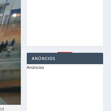
ANÚNCIOS
Anúncios
O É