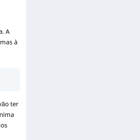
a. A
 mas à
vão ter
ínima
ios