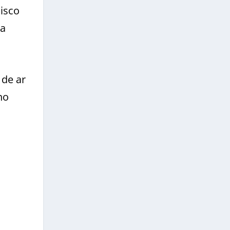
isco
ea
 de ar
no