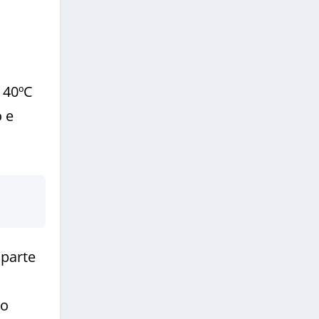
 40ºC
 e
 parte
ão