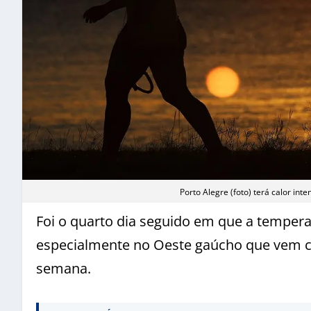
Porto Alegre (foto) terá calor in
Foi o quarto dia seguido em que a tempera
especialmente no Oeste gaúcho que vem 
semana.