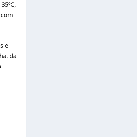
 35ºC,
e com
s e
ha, da
o