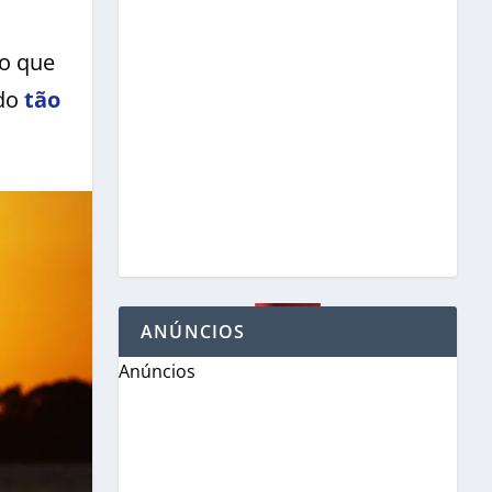
do que
 do
tão
ANÚNCIOS
Anúncios