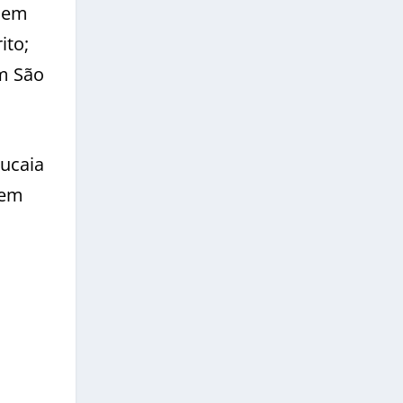
C em
ito;
em São
ucaia
 em