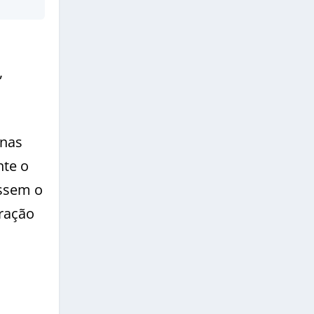
,
enas
nte o
assem o
eração