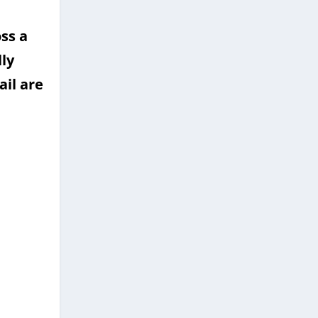
ss a
lly
ail are