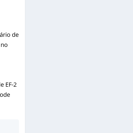
ário de
 no
e EF-2
pode