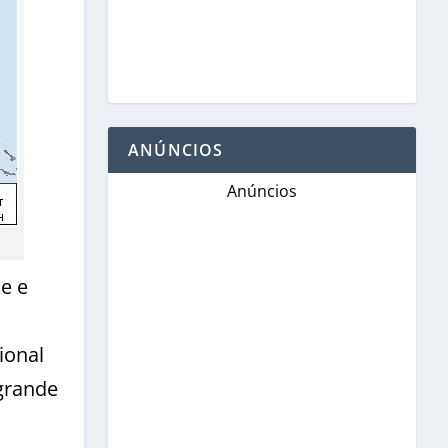
ANÚNCIOS
Anúncios
e e
ional
grande