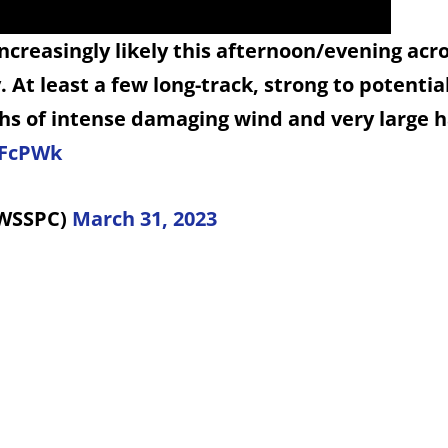
creasingly likely this afternoon/evening acro
. At least a few long-track, strong to potentia
hs of intense damaging wind and very large h
LFcPWk
NWSSPC)
March 31, 2023