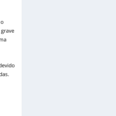
 o
 grave
uma
devido
das.