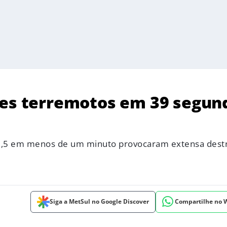
des terremotos em 39 segun
 7,5 em menos de um minuto provocaram extensa dest
Siga a MetSul no Google Discover
Compartilhe no