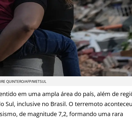
RE QUINTERO/AFP/METSUL
sentido em uma ampla área do país, além de regi
o Sul, inclusive no Brasil. O terremoto acontece
 sismo, de magnitude 7,2, formando uma rara