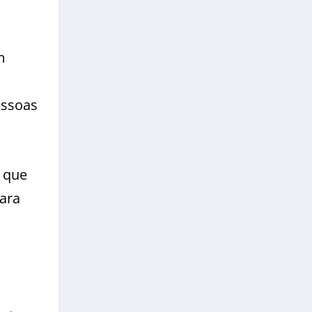
m
.
essoas
a que
para