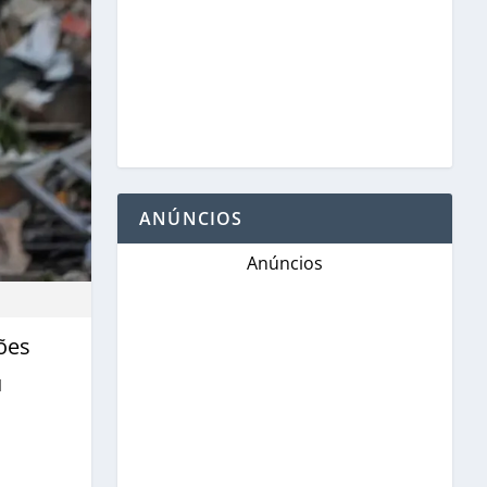
ANÚNCIOS
Anúncios
ões
u