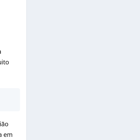
a
uito
ião
da em