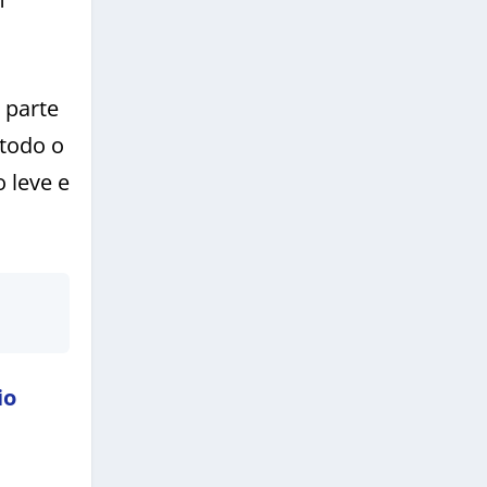
 parte
 todo o
 leve e
io