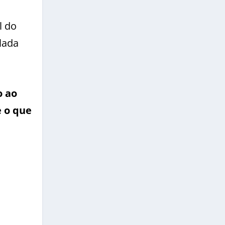
l do
lada
o ao
e o que