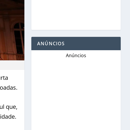
ANÚNCIOS
Anúncios
rta
voadas.
ul que,
lidade.