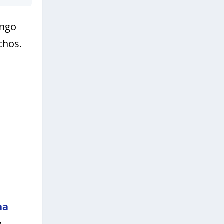
ongo
chos.
na
m