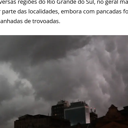
ersas regiões do Rio Grande do Sul, no geral ma
r parte das localidades, embora com pancadas fo
anhadas de trovoadas.