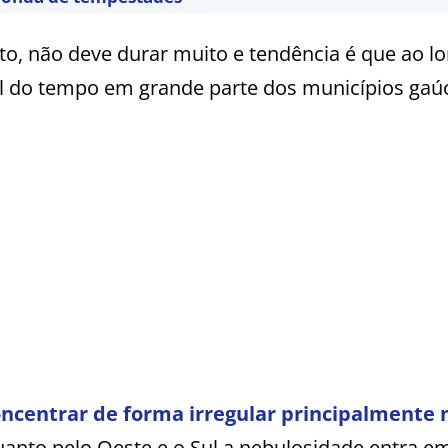
nto, não deve durar muito e tendência é que ao l
al do tempo em grande parte dos municípios gaú
oncentrar de forma irregular principalmente 
anto pelo Oeste e o Sul a nebulosidade entra e