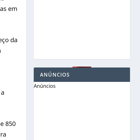
tas em
eço da
a
ANÚNCIOS
Anúncios
 a
de 850
ura