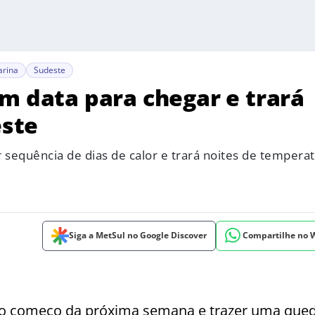
arina
Sudeste
m data para chegar e trará
este
 sequência de dias de calor e trará noites de tempera
Siga a MetSul no Google Discover
Compartilhe no
l no começo da próxima semana e trazer uma que