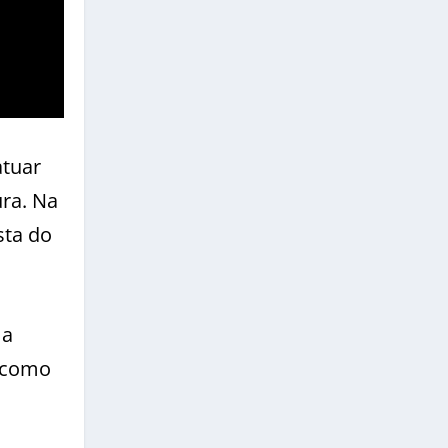
atuar
ra. Na
sta do
 a
a como