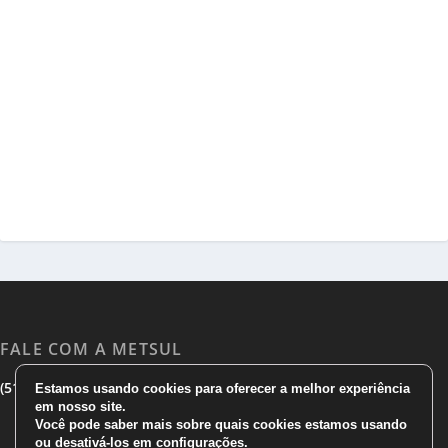
FALE COM A METSUL
|
|
(51) 3533 1983
(51)3785 7752
comercial@metsul.com
Estamos usando cookies para oferecer a melhor experiência
em nosso site.
Você pode saber mais sobre quais cookies estamos usando
ou desativá-los em
configurações
.