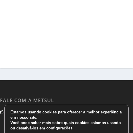
FALE COM A METSUL
|
|
(51) 3533 1983
(51)3785 7752
comercial@metsul.com
Estamos usando cookies para oferecer a melhor experiência
em nosso site.
Você pode saber mais sobre quais cookies estamos usando
ou desativá-los em
configurações
.