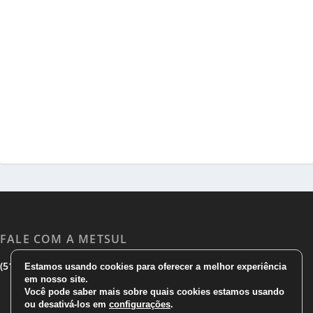
FALE COM A METSUL
|
|
(51) 3533 1983
(51)3785 7752
comercial@metsul.com
Estamos usando cookies para oferecer a melhor experiência
em nosso site.
Você pode saber mais sobre quais cookies estamos usando
ou desativá-los em
configurações
.