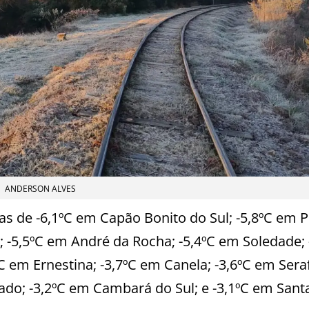
ANDERSON ALVES
s de -6,1ºC em Capão Bonito do Sul; -5,8ºC em P
 -5,5ºC em André da Rocha; -5,4ºC em Soledade; 
ºC em Ernestina; -3,7ºC em Canela; -3,6ºC em Sera
ado; -3,2ºC em Cambará do Sul; e -3,1ºC em Sant