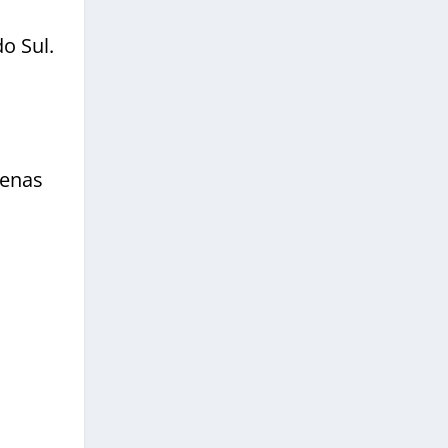
o Sul.
penas