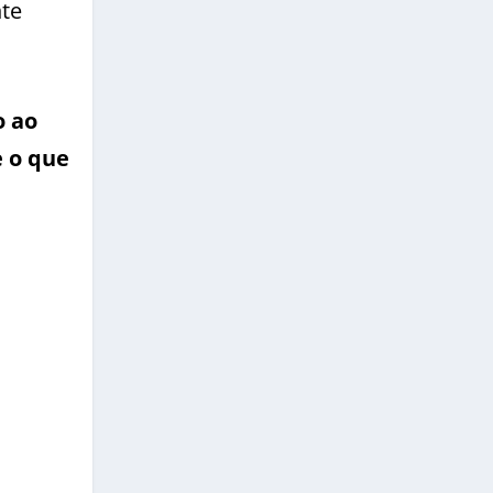
nte
o ao
e o que