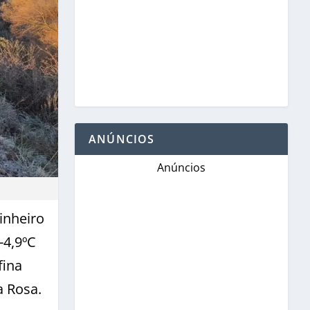
ANÚNCIOS
Anúncios
inheiro
-4,9ºC
fina
a Rosa.