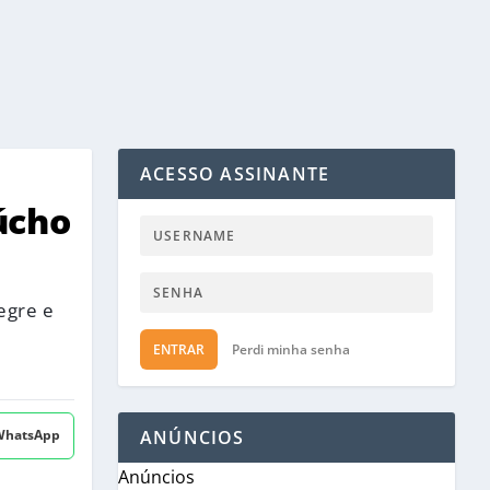
ACESSO ASSINANTE
úcho
egre e
ENTRAR
Perdi minha senha
 WhatsApp
ANÚNCIOS
Anúncios