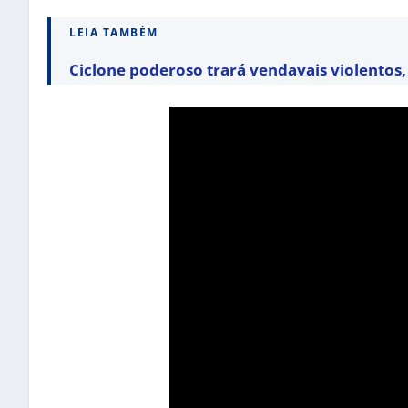
LEIA TAMBÉM
Ciclone poderoso trará vendavais violentos, 