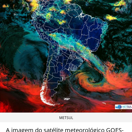
METSUL
A imagem do satélite meteorológico GOES-