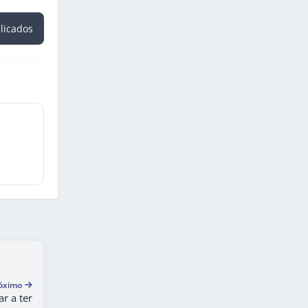
blicados
óximo
r a ter