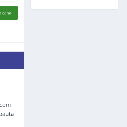
o canal
a com
 pauta