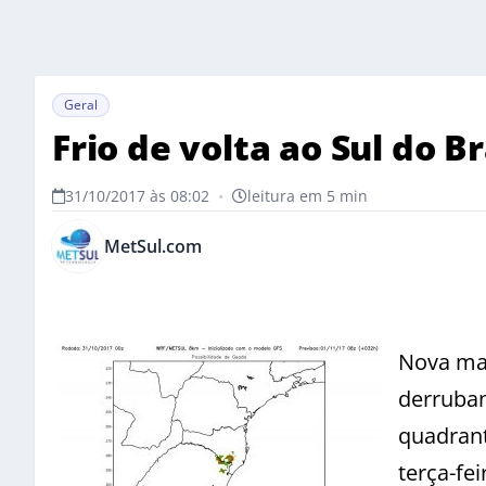
Geral
Frio de volta ao Sul do Br
31/10/2017 às 08:02
•
leitura em 5 min
MetSul.com
Nova mas
derruban
quadrant
terça-fe