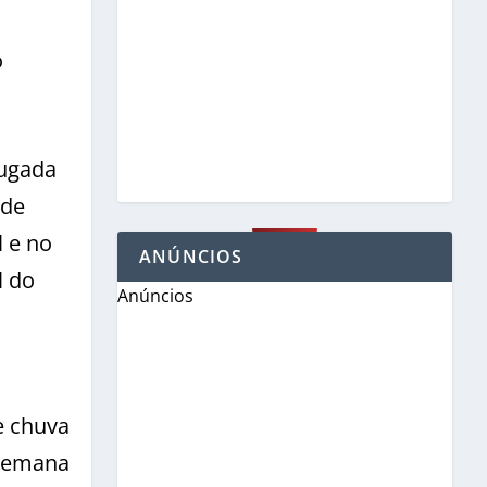
o
rugada
 de
 e no
ANÚNCIOS
l do
Anúncios
e chuva
 semana