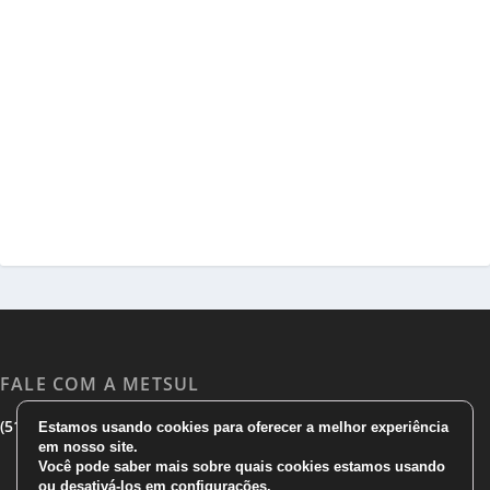
FALE COM A METSUL
|
|
(51) 3533 1983
(51)3785 7752
comercial@metsul.com
Estamos usando cookies para oferecer a melhor experiência
em nosso site.
Você pode saber mais sobre quais cookies estamos usando
ou desativá-los em
configurações
.