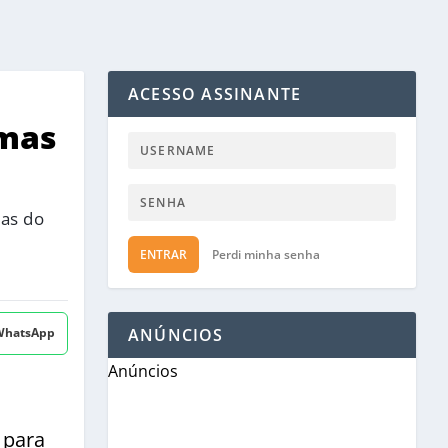
ACESSO ASSINANTE
imas
ias do
ENTRAR
Perdi minha senha
 WhatsApp
ANÚNCIOS
Anúncios
 para