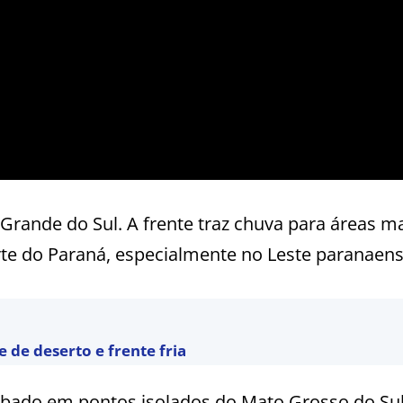
Grande do Sul. A frente traz chuva para áreas ma
rte do Paraná, especialmente no Leste paranaens
de deserto e frente fria
sábado em pontos isolados do Mato Grosso do Su