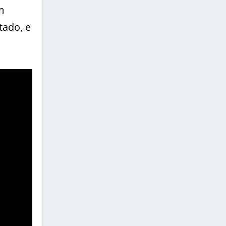
m
tado, e