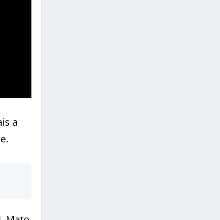
is a
e.
l, Mato