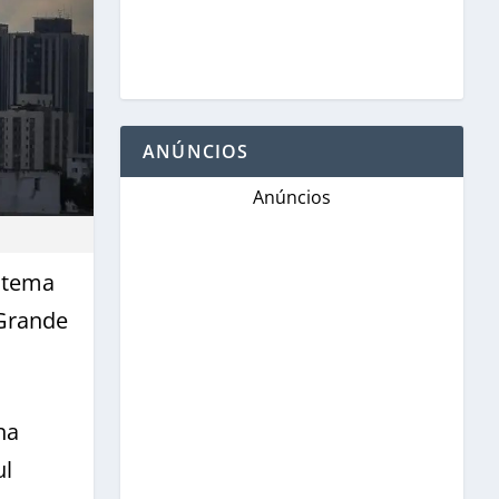
ANÚNCIOS
Anúncios
istema
 Grande
na
ul