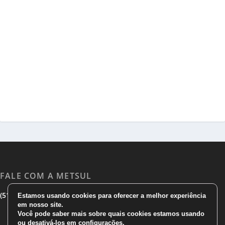
FALE COM A METSUL
|
|
(51) 3533 1983
(51)3785 7752
comercial@metsul.com
Estamos usando cookies para oferecer a melhor experiência
em nosso site.
Você pode saber mais sobre quais cookies estamos usando
ou desativá-los em
configurações
.