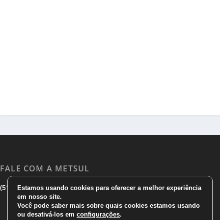
FALE COM A METSUL
|
|
(51) 3533 1983
(51)3785 7752
comercial@metsul.com
Estamos usando cookies para oferecer a melhor experiência
em nosso site.
Você pode saber mais sobre quais cookies estamos usando
ou desativá-los em
configurações
.