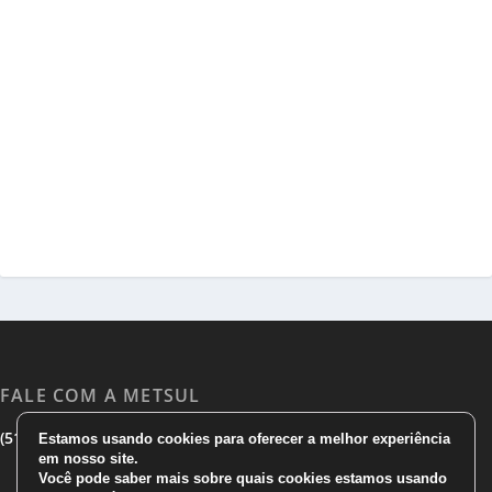
FALE COM A METSUL
|
|
(51) 3533 1983
(51)3785 7752
comercial@metsul.com
Estamos usando cookies para oferecer a melhor experiência
em nosso site.
Você pode saber mais sobre quais cookies estamos usando