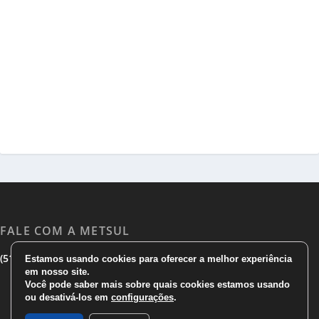
FALE COM A METSUL
|
|
(51) 3533 1983
(51)3785 7752
comercial@metsul.com
Estamos usando cookies para oferecer a melhor experiência
em nosso site.
Você pode saber mais sobre quais cookies estamos usando
ou desativá-los em
configurações
.