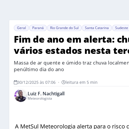
Geral
Paraná
Rio Grande do Sul
Santa Catarina
Sudeste
Fim de ano em alerta: c
vários estados nesta ter
Massa de ar quente e úmido traz chuva localment
penúltimo dia do ano
30/12/2025 às 07:06
•
leitura em 5 min
Luiz F. Nachtigall
Meteorologista
A MetSul Meteorologia alerta para o risco