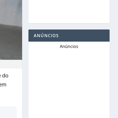
ANÚNCIOS
Anúncios
e do
 em