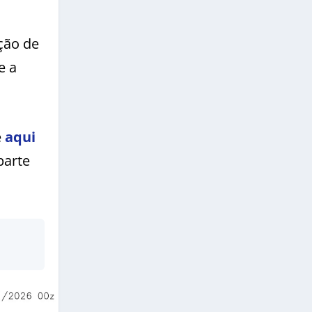
ção de
e a
e
aqui
parte