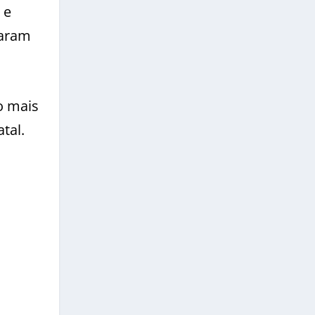
 e
caram
o mais
tal.