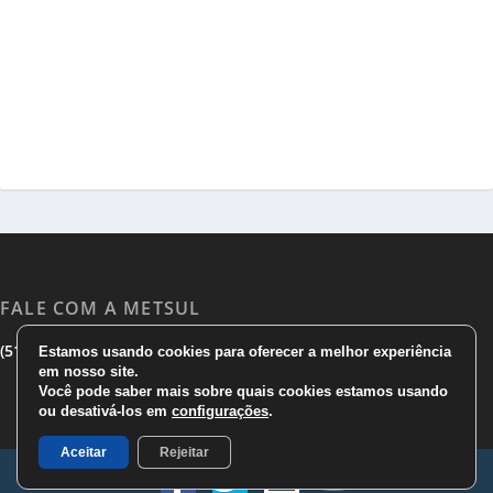
FALE COM A METSUL
|
|
(51) 3533 1983
(51)3785 7752
comercial@metsul.com
Estamos usando cookies para oferecer a melhor experiência
em nosso site.
Você pode saber mais sobre quais cookies estamos usando
ou desativá-los em
configurações
.
Aceitar
Rejeitar