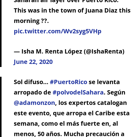
This was in the town of Juana Diaz this
morning ??.
pic.twitter.com/Wv2syg5VHp
— Isha M. Renta López (@IshaRenta)
June 22, 2020
Sol difuso…
#PuertoRico
se levanta
arropado de
#polvodelSahara
. Según
@adamonzon
, los expertos catalogan
este evento, que arropa el Caribe esta
semana, como el más fuerte en, al
menos, 50 años. Mucha precaución a