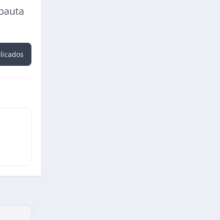
 pauta
blicados