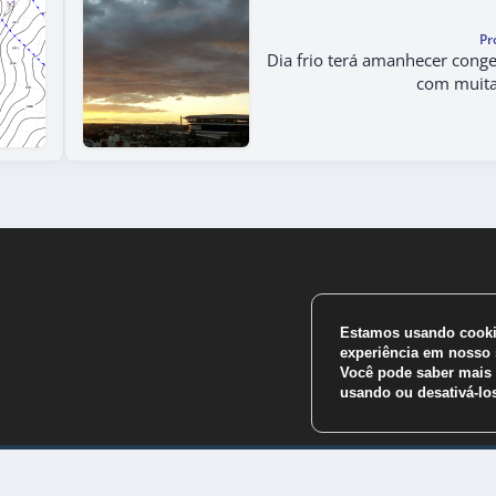
Pr
Dia frio terá amanhecer conge
com muita
Estamos usando cookie
experiência em nosso s
Você pode saber mais 
usando ou desativá-l