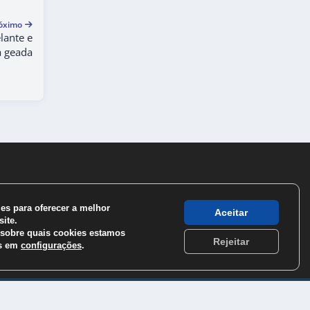
óximo
lante e
 geada
s para oferecer a melhor
Aceitar
ite.
sobre quais cookies estamos
Rejeitar
os em
configurações
.