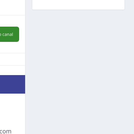
o canal
a com