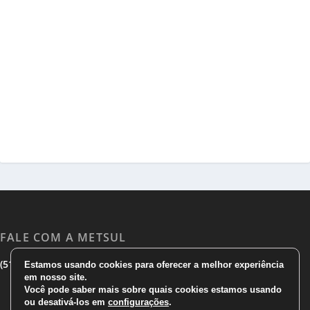
FALE COM A METSUL
|
|
(51) 3533 1983
(51)3785 7752
comercial@metsul.com
Estamos usando cookies para oferecer a melhor experiência
em nosso site.
Você pode saber mais sobre quais cookies estamos usando
ou desativá-los em
configurações
.