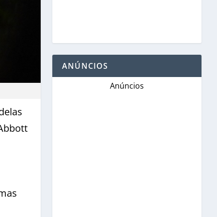
ANÚNCIOS
Anúncios
delas
Abbott
imas