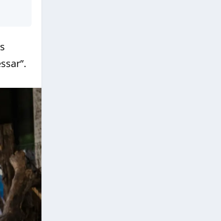
os
ssar”.