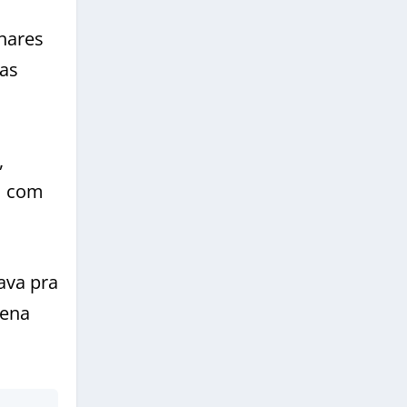
hares
as
,
m com
ava pra
rena