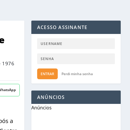
ACESSO ASSINANTE
e
e 1976
ENTRAR
Perdi minha senha
 WhatsApp
ANÚNCIOS
Anúncios
pós a