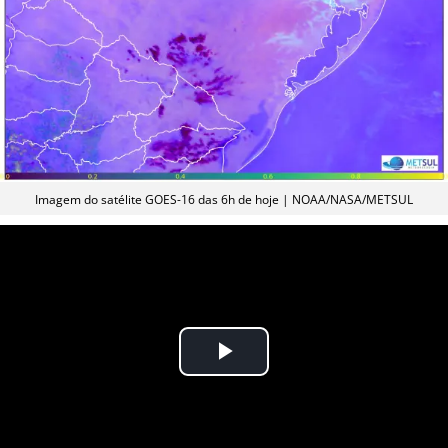
Imagem do satélite GOES-16 das 6h de hoje | NOAA/NASA/METSUL