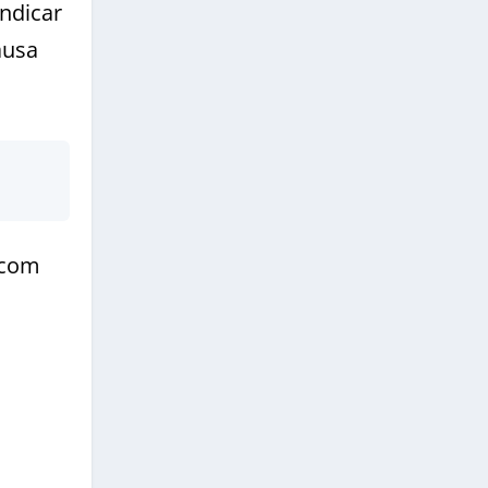
ndicar
ausa
 com