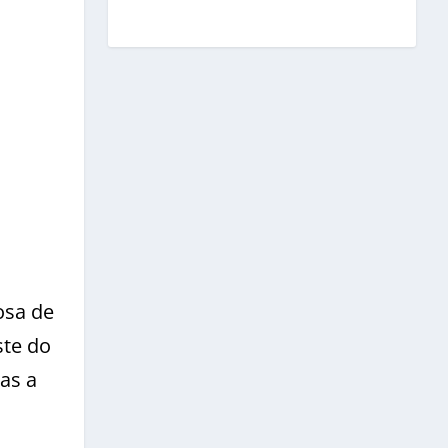
osa de
ste do
as a