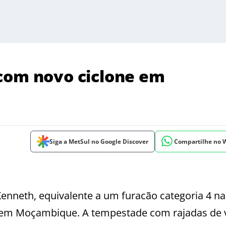
com novo ciclone em
Siga a MetSul no Google Discover
Compartilhe no
Kenneth, equivalente a um furacão categoria 4 na
 ontem Moçambique. A tempestade com rajadas de 