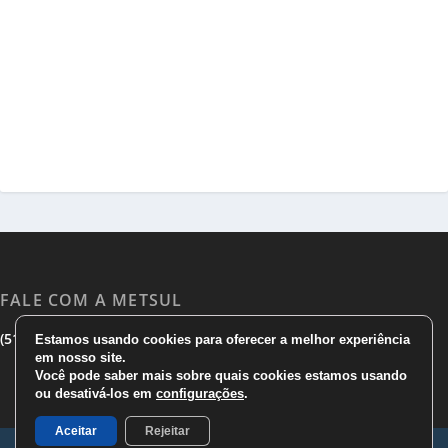
FALE COM A METSUL
|
|
(51) 3533 1983
(51)3785 7752
comercial@metsul.com
Estamos usando cookies para oferecer a melhor experiência
em nosso site.
Você pode saber mais sobre quais cookies estamos usando
ou desativá-los em
configurações
.
Aceitar
Rejeitar