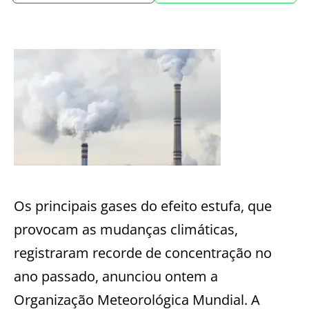
Os principais
gases
do efeito estufa, que
provocam a
s
mudança
s
climática
s,
registraram recorde de concentração no
ano passado
, anunciou
ontem a
Organização Meteorológica Mundial. A