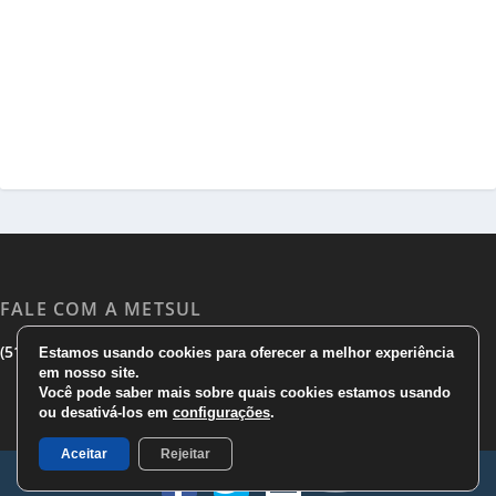
FALE COM A METSUL
|
|
(51) 3533 1983
(51)3785 7752
comercial@metsul.com
Estamos usando cookies para oferecer a melhor experiência
em nosso site.
Você pode saber mais sobre quais cookies estamos usando
ou desativá-los em
configurações
.
Aceitar
Rejeitar