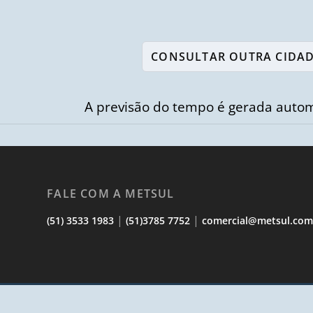
A previsão do tempo é gerada autom
FALE COM A METSUL
|
|
(51) 3533 1983
(51)3785 7752
comercial@metsul.co