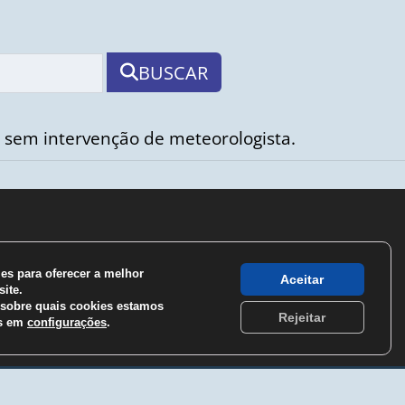
BUSCAR
 sem intervenção de meteorologista.
s para oferecer a melhor
Aceitar
ite.
sobre quais cookies estamos
Rejeitar
os em
configurações
.