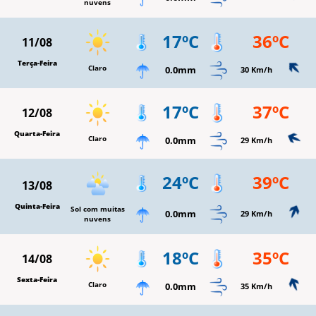
nuvens
17ºC
36ºC
11/08
Terça-Feira
Claro
0.0mm
30 Km/h
17ºC
37ºC
12/08
Quarta-Feira
Claro
0.0mm
29 Km/h
24ºC
39ºC
13/08
Quinta-Feira
Sol com muitas
0.0mm
29 Km/h
nuvens
18ºC
35ºC
14/08
Sexta-Feira
Claro
0.0mm
35 Km/h