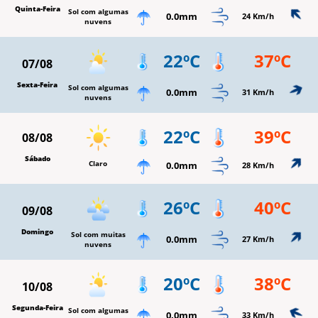
Quinta-Feira
Sol com algumas
0.0mm
24 Km/h
nuvens
22ºC
37ºC
07/08
Sexta-Feira
Sol com algumas
0.0mm
31 Km/h
nuvens
22ºC
39ºC
08/08
Sábado
Claro
0.0mm
28 Km/h
26ºC
40ºC
09/08
Domingo
Sol com muitas
0.0mm
27 Km/h
nuvens
20ºC
38ºC
10/08
Segunda-Feira
Sol com algumas
0.0mm
33 Km/h