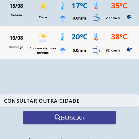
17ºC
35ºC
15/08
Sábado
Claro
0.0mm
29 Km/h
20ºC
38ºC
16/08
Domingo
Sol com algumas
0.0mm
32 Km/h
nuvens
BUSCAR