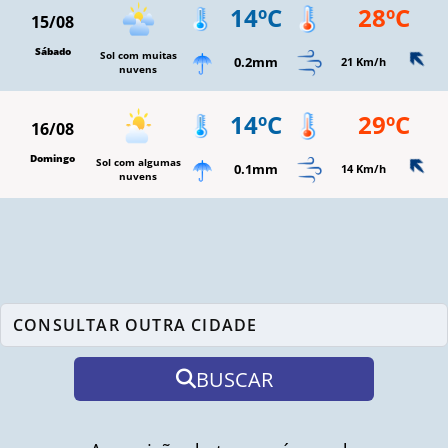
14ºC
28ºC
15/08
Sábado
Sol com muitas
0.2mm
21 Km/h
nuvens
14ºC
29ºC
16/08
Domingo
Sol com algumas
0.1mm
14 Km/h
nuvens
BUSCAR