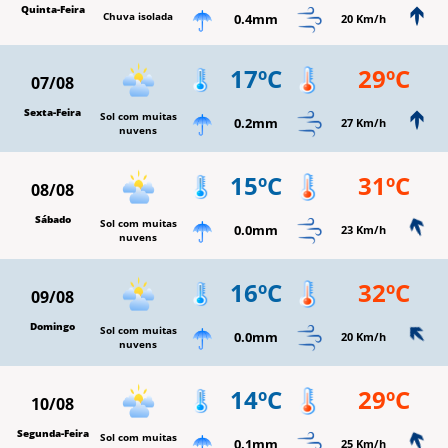
Quinta-Feira
Chuva isolada
0.4mm
20 Km/h
17ºC
29ºC
07/08
Sexta-Feira
Sol com muitas
0.2mm
27 Km/h
nuvens
15ºC
31ºC
08/08
Sábado
Sol com muitas
0.0mm
23 Km/h
nuvens
16ºC
32ºC
09/08
Domingo
Sol com muitas
0.0mm
20 Km/h
nuvens
14ºC
29ºC
10/08
Segunda-Feira
Sol com muitas
0.1mm
25 Km/h