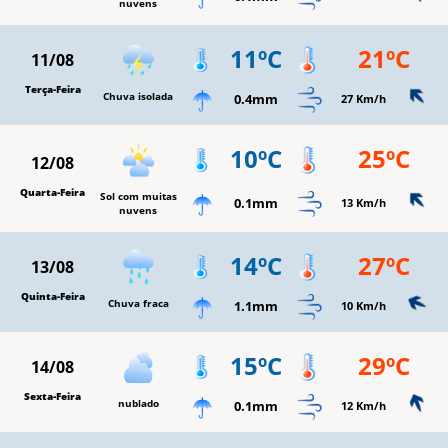
nuvens
11ºC
21ºC
11/08
Terça-Feira
Chuva isolada
0.4mm
27 Km/h
10ºC
25ºC
12/08
Quarta-Feira
Sol com muitas
0.1mm
13 Km/h
nuvens
14ºC
27ºC
13/08
Quinta-Feira
Chuva fraca
1.1mm
10 Km/h
15ºC
29ºC
14/08
Sexta-Feira
nublado
0.1mm
12 Km/h