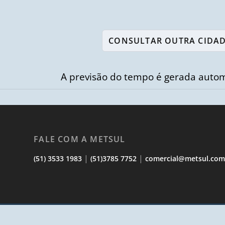
A previsão do tempo é gerada autom
FALE COM A METSUL
|
|
(51) 3533 1983
(51)3785 7752
comercial@metsul.co