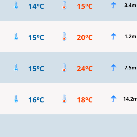
14ºC
15ºC
3.4
15ºC
20ºC
1.2
15ºC
24ºC
7.5
16ºC
18ºC
14.2