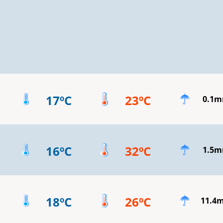
17ºC
23ºC
0.1
16ºC
32ºC
1.5
18ºC
26ºC
11.4