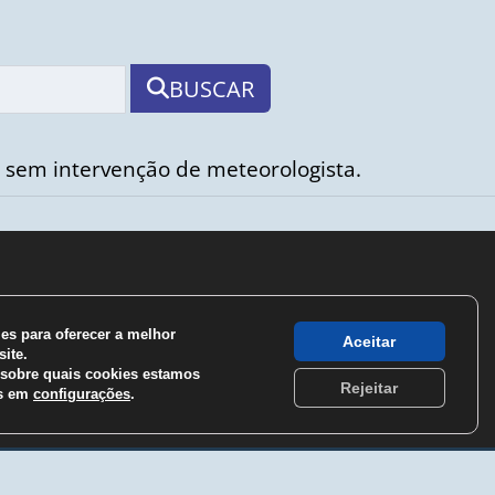
BUSCAR
 sem intervenção de meteorologista.
s para oferecer a melhor
Aceitar
ite.
sobre quais cookies estamos
Rejeitar
os em
configurações
.